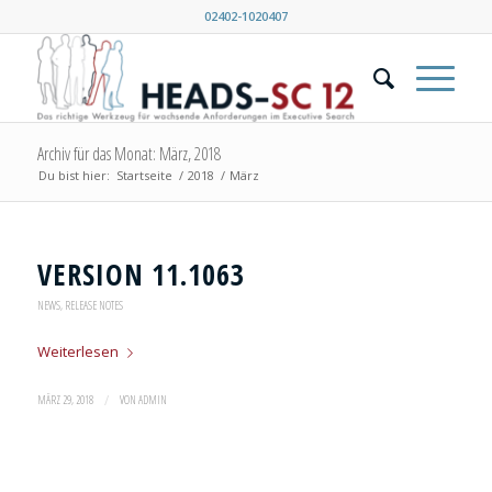
02402-1020407
Archiv für das Monat: März, 2018
Du bist hier:
Startseite
/
2018
/
März
VERSION 11.1063
NEWS
,
RELEASE NOTES
Weiterlesen
/
MÄRZ 29, 2018
VON
ADMIN