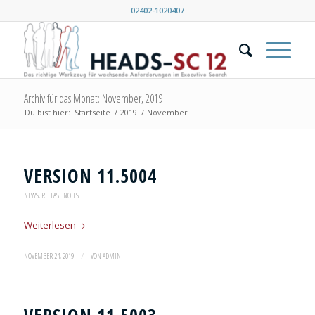
02402-1020407
Archiv für das Monat: November, 2019
Du bist hier:
Startseite
/
2019
/
November
VERSION 11.5004
NEWS
,
RELEASE NOTES
Weiterlesen
/
NOVEMBER 24, 2019
VON
ADMIN